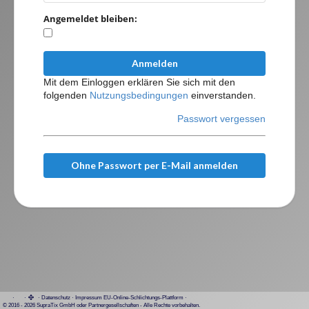
Angemeldet bleiben:
Anmelden
Mit dem Einloggen erklären Sie sich mit den
folgenden
Nutzungsbedingungen
einverstanden.
Passwort vergessen
Ohne Passwort per E-Mail anmelden
·
·
·
Datenschutz
·
Impressum
EU-Online-Schlichtungs-Plattform
·
© 2016 - 2026 SupraTix GmbH oder Partnergesellschaften - Alle Rechte vorbehalten.