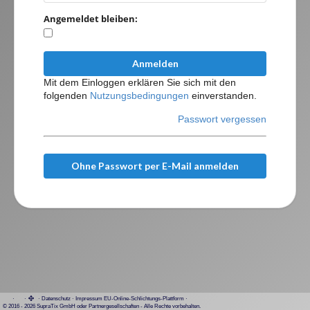
Angemeldet bleiben:
Anmelden
Mit dem Einloggen erklären Sie sich mit den
folgenden
Nutzungsbedingungen
einverstanden.
Passwort vergessen
Ohne Passwort per E-Mail anmelden
·
·
·
Datenschutz
·
Impressum
EU-Online-Schlichtungs-Plattform
·
© 2016 - 2026 SupraTix GmbH oder Partnergesellschaften - Alle Rechte vorbehalten.