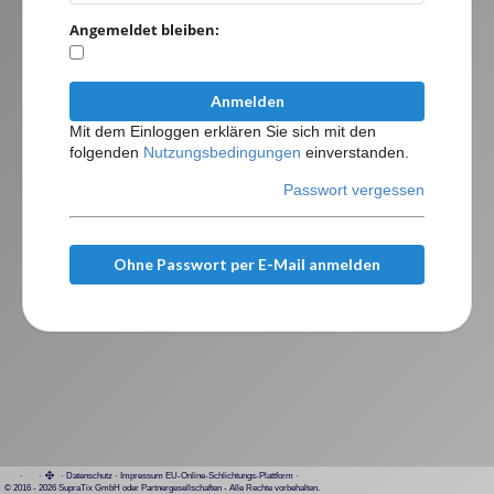
Angemeldet bleiben:
Anmelden
Mit dem Einloggen erklären Sie sich mit den
folgenden
Nutzungsbedingungen
einverstanden.
Passwort vergessen
Ohne Passwort per E-Mail anmelden
·
·
·
Datenschutz
·
Impressum
EU-Online-Schlichtungs-Plattform
·
© 2016 - 2026 SupraTix GmbH oder Partnergesellschaften - Alle Rechte vorbehalten.