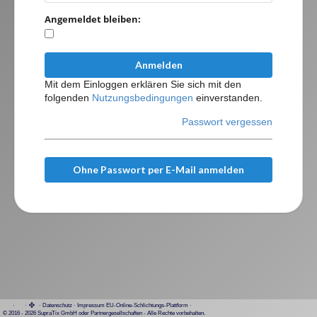
Angemeldet bleiben:
Anmelden
Mit dem Einloggen erklären Sie sich mit den
folgenden
Nutzungsbedingungen
einverstanden.
Passwort vergessen
Ohne Passwort per E-Mail anmelden
·
·
·
Datenschutz
·
Impressum
EU-Online-Schlichtungs-Plattform
·
© 2016 - 2026 SupraTix GmbH oder Partnergesellschaften - Alle Rechte vorbehalten.