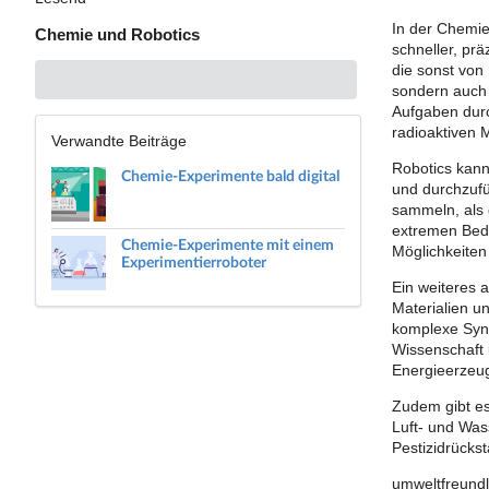
In der Chemie
Chemie und Robotics
schneller, pr
die sonst von
sondern auch 
Aufgaben durc
radioaktiven M
Verwandte Beiträge
Robotics kann
Chemie-Experimente bald digital
und durchzufü
sammeln, als 
extremen Bedi
Chemie-Experimente mit einem
Möglichkeiten
Experimentierroboter
Ein weiteres 
Materialien u
komplexe Synt
Wissenschaft 
Energieerzeug
Zudem gibt es
Luft- und Wa
Pestizidrücks
umweltfreundl