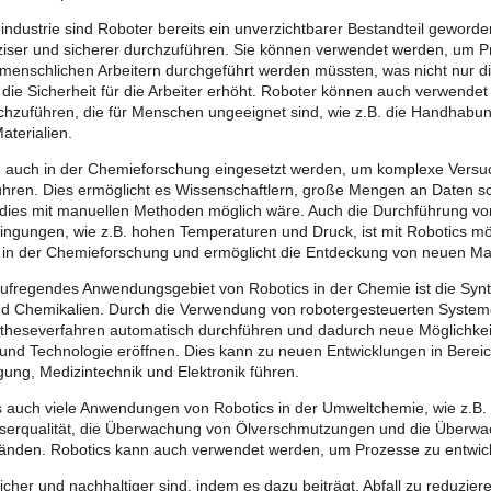
industrie sind Roboter bereits ein unverzichtbarer Bestandteil geworde
äziser und sicherer durchzuführen. Sie können verwendet werden, um P
 menschlichen Arbeitern durchgeführt werden müssten, was nicht nur die
die Sicherheit für die Arbeiter erhöht. Roboter können auch verwendet
hzuführen, die für Menschen ungeeignet sind, wie z.B. die Handhabu
aterialien.
 auch in der Chemieforschung eingesetzt werden, um komplexe Versuc
hren. Dies ermöglicht es Wissenschaftlern, große Mengen an Daten s
dies mit manuellen Methoden möglich wäre. Auch die Durchführung vo
ngungen, wie z.B. hohen Temperaturen und Druck, ist mit Robotics mög
 in der Chemieforschung und ermöglicht die Entdeckung von neuen Mat
aufregendes Anwendungsgebiet von Robotics in der Chemie ist die Sy
nd Chemikalien. Durch die Verwendung von robotergesteuerten Syste
heseverfahren automatisch durchführen und dadurch neue Möglichkeit
und Technologie eröffnen. Dies kann zu neuen Entwicklungen in Berei
ung, Medizintechnik und Elektronik führen.
 auch viele Anwendungen von Robotics in der Umweltchemie, wie z.B
sserqualität, die Überwachung von Ölverschmutzungen und die Überw
tänden. Robotics kann auch verwendet werden, um Prozesse zu entwic
icher und nachhaltiger sind, indem es dazu beiträgt, Abfall zu reduzi