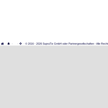
·
·
·
· © 2016 - 2026 SupraTix GmbH oder Partnergesellschaften - Alle Recht