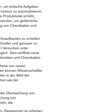
n, um kritische Aufgaben
rozesse zu automatisieren,
 Produktivität erhöht,
 werden, um gefährliche
ng von Chemikalien und
hsaufbauten zu erstellen
chneller und genauer zu
n Versuchen unter
lich. Dies eröffnet neue
erialien und Chemikalien.
nthese von neuen
men können Wissenschaftler
en in der Welt der
chen wie der
. die Überwachung von
achung von
keln, die
eren, Ressourcen zu schonen