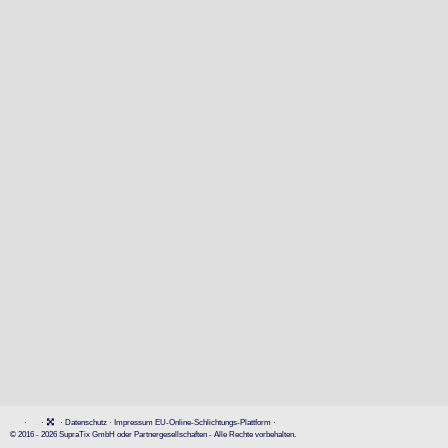
·
·
·
Datenschutz
·
Impressum
EU-Online-Schlichtungs-Plattform
·
© 2016 - 2026 SupraTix GmbH oder Partnergesellschaften - Alle Rechte vorbehalten.