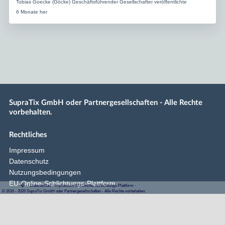
Tobias Goecke (Göcke) Geschäftsführender Gesellschafter veröffentlichte
6 Monate her
SupraTix GmbH oder Partnergesellschaften - Alle Rechte
vorbehalten.
Rechtliches
Impressum
Datenschutz
Nutzungsbedingungen
EU-Online-Schlichtungs-Plattform
·
·
·
Datenschutz
·
Impressum
EU-Online-Schlichtungs-Plattform
·
© 2016 - 2026 SupraTix GmbH oder Partnergesellschaften - Alle Rechte vorbehalten.
Copyright © 2016–2026