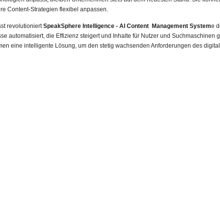
re Content-Strategien flexibel anpassen.
 revolutioniert
SpeakSphere Intelligence - AI Content Management System
e d
e automatisiert, die Effizienz steigert und Inhalte für Nutzer und Suchmaschinen 
men eine intelligente Lösung, um den stetig wachsenden Anforderungen des digita