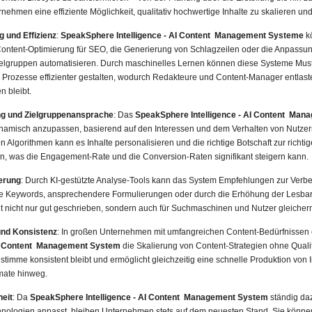
nehmen eine effiziente Möglichkeit, qualitativ hochwertige Inhalte zu skalieren und
 und Effizienz
:
SpeakSphere Intelligence - AI Content Management Systeme
k
 Content-Optimierung für SEO, die Generierung von Schlagzeilen oder die Anpassun
elgruppen automatisieren. Durch maschinelles Lernen können diese Systeme Mus
Prozesse effizienter gestalten, wodurch Redakteure und Content-Manager entlaste
n bleibt.
ng und Zielgruppenansprache
: Das
SpeakSphere Intelligence - AI Content Ma
ynamisch anzupassen, basierend auf den Interessen und dem Verhalten von Nutzern
 Algorithmen kann es Inhalte personalisieren und die richtige Botschaft zur richtige
ern, was die Engagement-Rate und die Conversion-Raten signifikant steigern kann.
erung
: Durch KI-gestützte Analyse-Tools kann das System Empfehlungen zur Verbe
e Keywords, ansprechendere Formulierungen oder durch die Erhöhung der Lesbarkei
t nicht nur gut geschrieben, sondern auch für Suchmaschinen und Nutzer gleicherm
und Konsistenz
: In großen Unternehmen mit umfangreichen Content-Bedürfnissen
 AI Content Management System
die Skalierung von Content-Strategien ohne Qualit
timme konsistent bleibt und ermöglicht gleichzeitig eine schnelle Produktion von
mate hinweg.
heit
: Da
SpeakSphere Intelligence - AI Content Management System
ständig daz
nologien anpasst, bleiben Unternehmen stets auf dem neuesten Stand. Sie könne