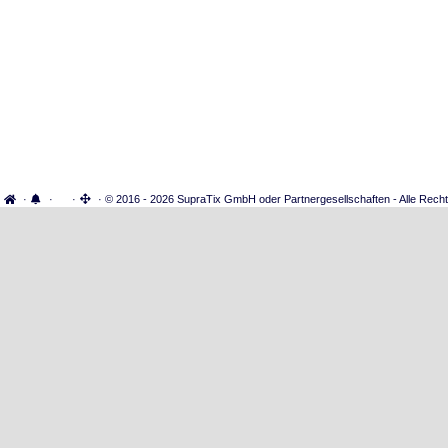
·
·
·
· © 2016 - 2026 SupraTix GmbH oder Partnergesellschaften - Alle Recht