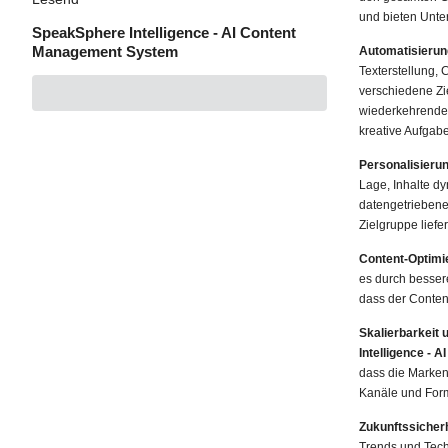
und bieten Unter
SpeakSphere Intelligence - AI Content
Management System
Automatisierung
Texterstellung,
verschiedene Zi
wiederkehrende 
kreative Aufgabe
Personalisieru
Lage, Inhalte d
datengetriebenen
Zielgruppe lief
Content-Optimi
es durch besser
dass der Conten
Skalierbarkeit 
Intelligence -
dass die Markens
Kanäle und For
Zukunftssicher
Trends und Tech