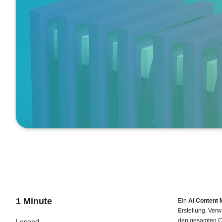
1 Minute
Ein
AI Content
Erstellung, Ver
den gesamten Con
Lesend