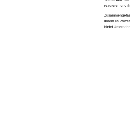
reagieren und ih
Zusammengefasst
indem es Prozess
bietet Unterneh