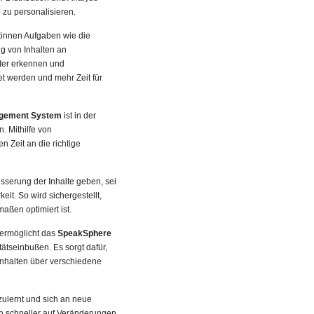
 zu personalisieren.
önnen Aufgaben wie die
g von Inhalten an
ter erkennen und
t werden und mehr Zeit für
nagement System
ist in der
. Mithilfe von
n Zeit an die richtige
sserung der Inhalte geben, sei
t. So wird sichergestellt,
aßen optimiert ist.
 ermöglicht das
SpeakSphere
ätseinbußen. Es sorgt dafür,
 Inhalten über verschiedene
ulernt und sich an neue
n schneller auf Veränderungen