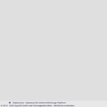
·
·
·
Datenschutz
·
Impressum
EU-Online-Schlichtungs-Plattform
·
© 2016 - 2026 SupraTix GmbH oder Partnergesellschaften - Alle Rechte vorbehalten.