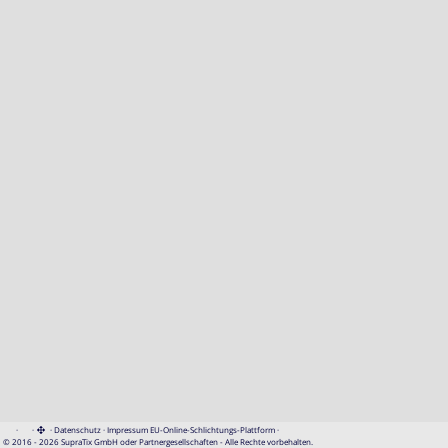
·
·
·
Datenschutz
·
Impressum
EU-Online-Schlichtungs-Plattform
·
© 2016 - 2026 SupraTix GmbH oder Partnergesellschaften - Alle Rechte vorbehalten.