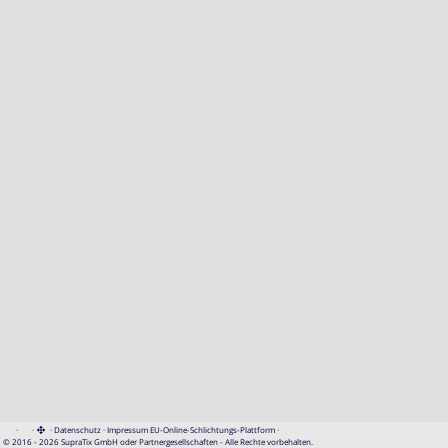
·
·
·
Datenschutz
·
Impressum
EU-Online-Schlichtungs-Plattform
·
© 2016 - 2026 SupraTix GmbH oder Partnergesellschaften - Alle Rechte vorbehalten.