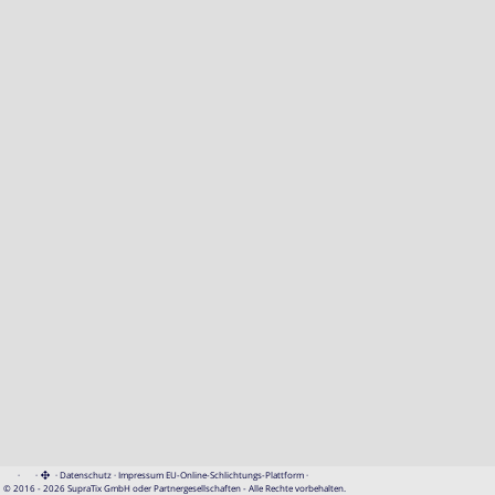
·
·
·
Datenschutz
·
Impressum
EU-Online-Schlichtungs-Plattform
·
© 2016 - 2026 SupraTix GmbH oder Partnergesellschaften - Alle Rechte vorbehalten.