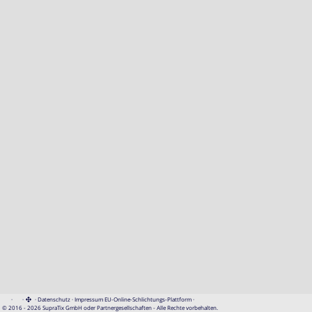
·
·
·
Datenschutz
·
Impressum
EU-Online-Schlichtungs-Plattform
·
© 2016 - 2026 SupraTix GmbH oder Partnergesellschaften - Alle Rechte vorbehalten.