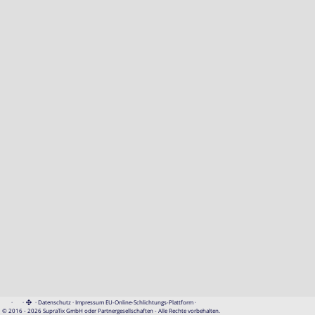
·
·
·
Datenschutz
·
Impressum
EU-Online-Schlichtungs-Plattform
·
© 2016 - 2026 SupraTix GmbH oder Partnergesellschaften - Alle Rechte vorbehalten.