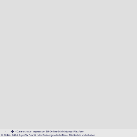
·
·
·
Datenschutz
·
Impressum
EU-Online-Schlichtungs-Plattform
·
© 2016 - 2026 SupraTix GmbH oder Partnergesellschaften - Alle Rechte vorbehalten.