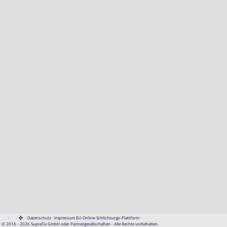
·
·
·
Datenschutz
·
Impressum
EU-Online-Schlichtungs-Plattform
·
© 2016 - 2026 SupraTix GmbH oder Partnergesellschaften - Alle Rechte vorbehalten.