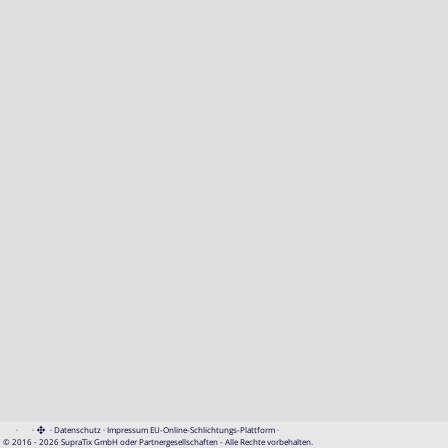
·
·
·
Datenschutz
·
Impressum
EU-Online-Schlichtungs-Plattform
·
© 2016 - 2026 SupraTix GmbH oder Partnergesellschaften - Alle Rechte vorbehalten.