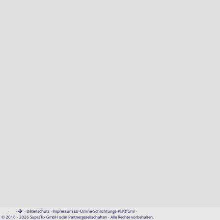
·
·
·
Datenschutz
·
Impressum
EU-Online-Schlichtungs-Plattform
·
© 2016 - 2026 SupraTix GmbH oder Partnergesellschaften - Alle Rechte vorbehalten.