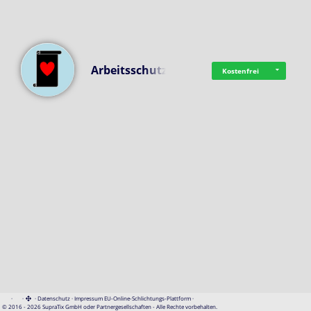
Arbeitsschutz
Kostenfrei
·
·
·
Datenschutz
·
Impressum
EU-Online-Schlichtungs-Plattform
·
© 2016 - 2026 SupraTix GmbH oder Partnergesellschaften - Alle Rechte vorbehalten.