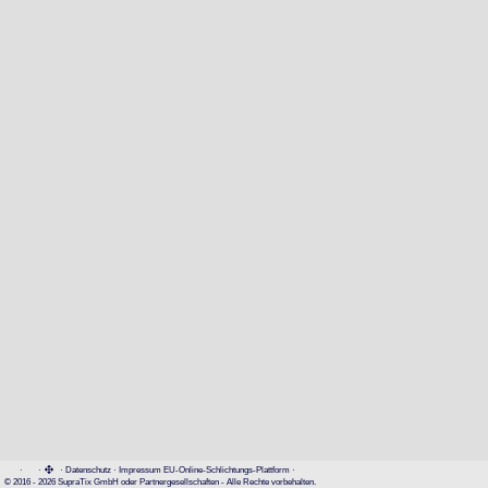
·
·
·
Datenschutz
·
Impressum
EU-Online-Schlichtungs-Plattform
·
© 2016 - 2026 SupraTix GmbH oder Partnergesellschaften - Alle Rechte vorbehalten.