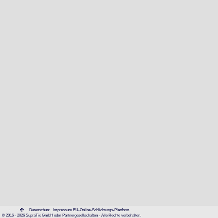
·
·
·
Datenschutz
·
Impressum
EU-Online-Schlichtungs-Plattform
·
© 2016 - 2026 SupraTix GmbH oder Partnergesellschaften - Alle Rechte vorbehalten.