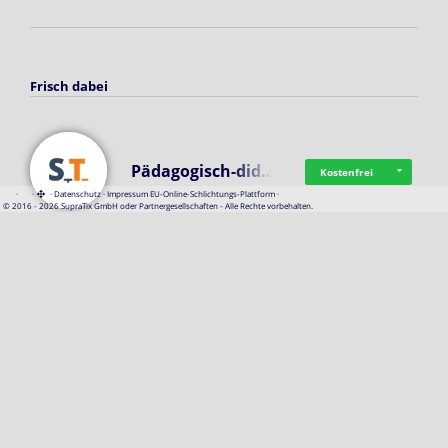
Frisch dabei
Pädagogisch-did…
Kostenfrei
·
·
·
Datenschutz
·
Impressum
EU-Online-Schlichtungs-Plattform
·
© 2016 - 2026 SupraTix GmbH oder Partnergesellschaften - Alle Rechte vorbehalten.
Mittelstand Dig…
Kostenfrei