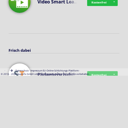
Video Smart Lea…
Kostenfrei
Frisch dabei
·
·
·
Datenschutz
·
Impressum
EU-Online-Schlichtungs-Plattform
·
Pädagogisch-did…
© 2016 - 2026 SupraTix GmbH oder Partnergesellschaften - Alle Rechte vorbehalten.
Kostenfrei
Mittelstand Dig…
Kostenfrei