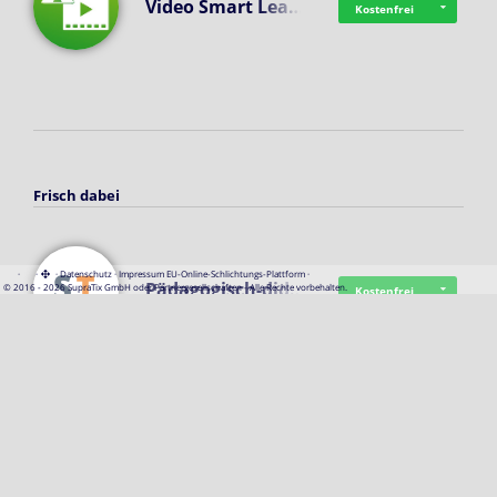
Video Smart Lea…
Kostenfrei
Frisch dabei
·
·
·
Datenschutz
·
Impressum
EU-Online-Schlichtungs-Plattform
·
Pädagogisch-did…
© 2016 - 2026 SupraTix GmbH oder Partnergesellschaften - Alle Rechte vorbehalten.
Kostenfrei
Mittelstand Dig…
Kostenfrei