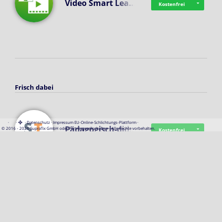
Video Smart Lea…
Kostenfrei
Frisch dabei
·
·
·
Datenschutz
·
Impressum
EU-Online-Schlichtungs-Plattform
·
Pädagogisch-did…
© 2016 - 2026 SupraTix GmbH oder Partnergesellschaften - Alle Rechte vorbehalten.
Kostenfrei
Mittelstand Dig…
Kostenfrei