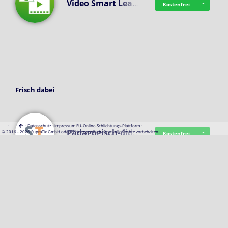
Video Smart Lea…
Kostenfrei
Frisch dabei
·
·
·
Datenschutz
·
Impressum
EU-Online-Schlichtungs-Plattform
·
Pädagogisch-did…
© 2016 - 2026 SupraTix GmbH oder Partnergesellschaften - Alle Rechte vorbehalten.
Kostenfrei
Mittelstand Dig…
Kostenfrei