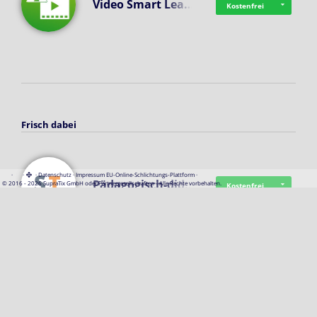
Video Smart Lea…
Kostenfrei
Frisch dabei
·
·
·
Datenschutz
·
Impressum
EU-Online-Schlichtungs-Plattform
·
Pädagogisch-did…
© 2016 - 2026 SupraTix GmbH oder Partnergesellschaften - Alle Rechte vorbehalten.
Kostenfrei
Mittelstand Dig…
Kostenfrei