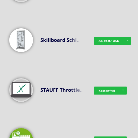
Skillboard Schl…
Ab 46,07 USD
STAUFF Throttle…
Kostenfrei