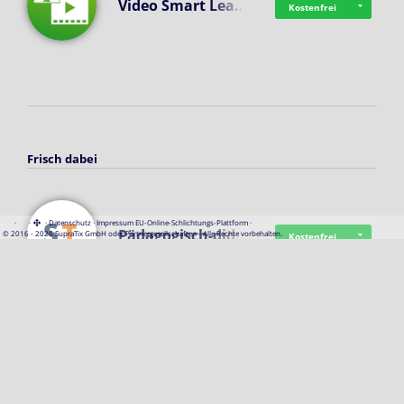
Video Smart Lea…
Kostenfrei
Frisch dabei
·
·
·
Datenschutz
·
Impressum
EU-Online-Schlichtungs-Plattform
·
Pädagogisch-did…
© 2016 - 2026 SupraTix GmbH oder Partnergesellschaften - Alle Rechte vorbehalten.
Kostenfrei
Mittelstand Dig…
Kostenfrei