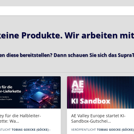
 keine Produkte. Wir arbeiten mi
en diese bereitstellen? Dann schauen Sie sich das
SupraT
AE Valley Europe startet KI-
ey für die Halbleiter-
Sandbox-Gutschei…
kette: Wa…
VERÖFFENTLICHT
TOBIAS GOECKE (GÖCKE) 
NTLICHT
TOBIAS GOECKE (GÖCKE) -