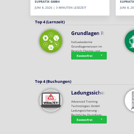
SUPRATI
SUPRATIX GMBH
JUNI 8, 
JUNI 8, 2026 | 3 MINUTEN LESEZEIT
Top 4 (Lernzeit)
Grundlagen Rein…
holluakademie
Grundlagenwissen im
Bereich Chemie und …
Kostenfrei
Top 4 (Buchungen)
Ladungssicherung
Advanced Training
Technologies GmbH
Ladungssicherung -
Rechtliche Grundlage…
Kostenfrei