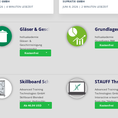
SUPRATIX GMBH
X GMBH
JUNI 8, 2026 | 2 MINUTEN LESEZEIT
2026 | 4 MINUTEN LESEZEIT
Gläser & Geschi…
Grundlage
holluakademie
holluakademie
Gläser- &
Grundlagen BWL
Geschirrreinigung
Kostenfrei
Servicemodul
Kostenfrei
Skillboard Schl…
STAUFF Th
Advanced Training
Advanced Trainin
Technologies GmbH
Technologies Gm
Skillboard Blended
Interactive e-lear
Learning: Hydrauliks…
from the "Hydrau
Ab 46,04 USD
Kostenfrei