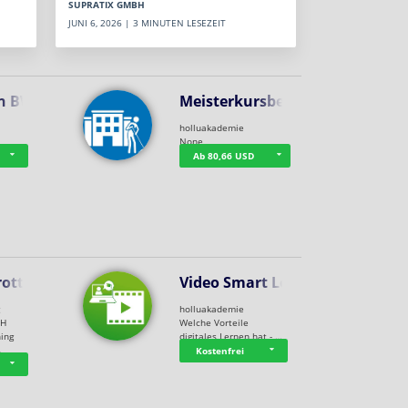
SUPRATIX GMBH
JUNI 6, 2026 | 3 MINUTEN LESEZEIT
n BWL
Meisterkursbegl…
holluakademie
None
Ab 80,66 USD
rottle…
Video Smart Lea…
g
holluakademie
bH
Welche Vorteile
ning
digitales Lernen hat - …
…
Kostenfrei