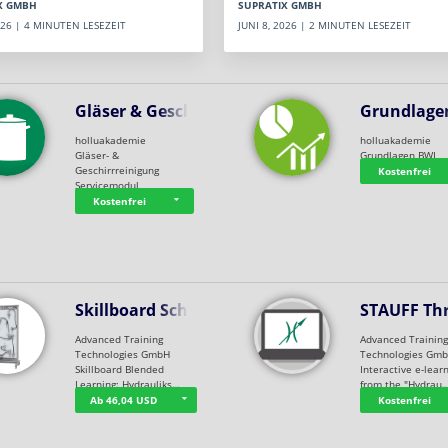
SUPRATIX GMBH
X GMBH
JUNI 8, 2026 | 2 MINUTEN LESEZEIT
2026 | 4 MINUTEN LESEZEIT
Gläser & Geschi…
Grundlage
holluakademie
holluakademie
Gläser- &
Grundlagen BWL
Geschirrreinigung
Kostenfrei
Servicemodul
Kostenfrei
Skillboard Schl…
STAUFF Th
Advanced Training
Advanced Trainin
Technologies GmbH
Technologies Gm
Skillboard Blended
Interactive e-lear
Learning: Hydrauliks…
from the "Hydrau
Ab 46,04 USD
Kostenfrei