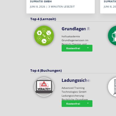
SUPRATI
SUPRATIX GMBH
JUNI 8, 
JUNI 8, 2026 | 3 MINUTEN LESEZEIT
Top 4 (Lernzeit)
Grundlagen Rein…
holluakademie
Grundlagenwissen im
Bereich Chemie und …
Kostenfrei
Top 4 (Buchungen)
Ladungssicherung
Advanced Training
Technologies GmbH
Ladungssicherung -
Rechtliche Grundlage…
Kostenfrei