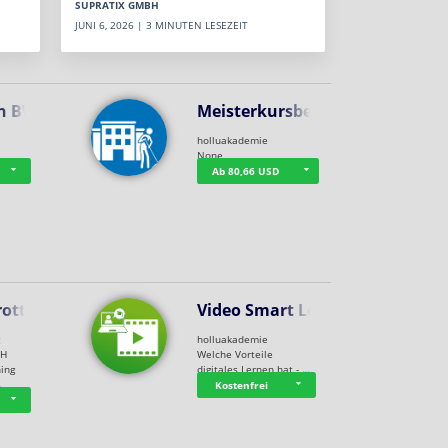
SUPRATIX GMBH
JUNI 6, 2026 | 3 MINUTEN LESEZEIT
n BWL
Meisterkursbegl…
holluakademie
None
Ab 80,66 USD
rottle…
Video Smart Lea…
g
holluakademie
bH
Welche Vorteile
ning
digitales Lernen hat - …
…
Kostenfrei