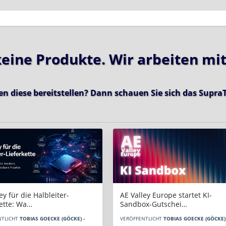
 keine Produkte. Wir arbeiten mi
en diese bereitstellen? Dann schauen Sie sich das
SupraT
AE Valley Europe startet KI-
ey für die Halbleiter-
Sandbox-Gutschei…
kette: Wa…
VERÖFFENTLICHT
TOBIAS GOECKE (GÖCKE) 
NTLICHT
TOBIAS GOECKE (GÖCKE) -