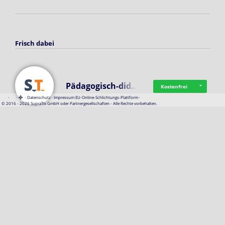
Frisch dabei
Pädagogisch-did…
Kostenfrei
·
·
·
Datenschutz
·
Impressum
EU-Online-Schlichtungs-Plattform
·
© 2016 - 2026 SupraTix GmbH oder Partnergesellschaften - Alle Rechte vorbehalten.
Mittelstand Dig…
Kostenfrei