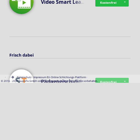
Video Smart Lea…
Kostenfrei
Frisch dabei
·
·
·
Datenschutz
·
Impressum
EU-Online-Schlichtungs-Plattform
·
Pädagogisch-did…
© 2016 - 2026 SupraTix GmbH oder Partnergesellschaften - Alle Rechte vorbehalten.
Kostenfrei
Mittelstand Dig…
Kostenfrei