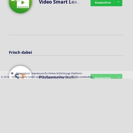
Video Smart Lea…
Kostenfrei
Frisch dabei
·
·
·
Datenschutz
·
Impressum
EU-Online-Schlichtungs-Plattform
·
Pädagogisch-did…
© 2016 - 2026 SupraTix GmbH oder Partnergesellschaften - Alle Rechte vorbehalten.
Kostenfrei
Mittelstand Dig…
Kostenfrei