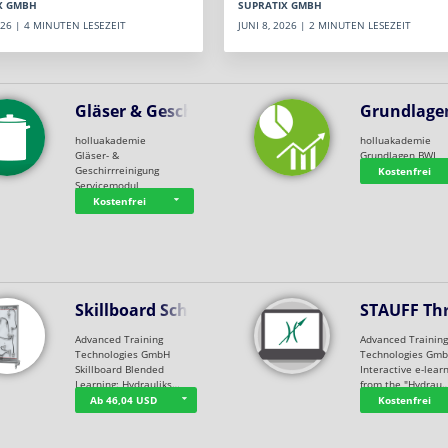
SUPRATIX GMBH
X GMBH
JUNI 8, 2026 | 2 MINUTEN LESEZEIT
2026 | 4 MINUTEN LESEZEIT
Gläser & Geschi…
Grundlage
holluakademie
holluakademie
Gläser- &
Grundlagen BWL
Geschirrreinigung
Kostenfrei
Servicemodul
Kostenfrei
Skillboard Schl…
STAUFF Th
Advanced Training
Advanced Trainin
Technologies GmbH
Technologies Gm
Skillboard Blended
Interactive e-lear
Learning: Hydrauliks…
from the "Hydrau
Ab 46,04 USD
Kostenfrei