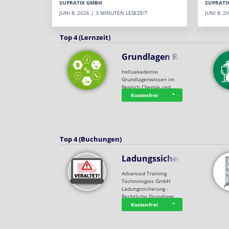
SUPRATI
SUPRATIX GMBH
JUNI 8, 
JUNI 8, 2026 | 3 MINUTEN LESEZEIT
Top 4 (Lernzeit)
Grundlagen Rein…
holluakademie
Grundlagenwissen im
Bereich Chemie und …
Kostenfrei
Top 4 (Buchungen)
Ladungssicherung
Advanced Training
Technologies GmbH
Ladungssicherung -
Rechtliche Grundlage…
Kostenfrei