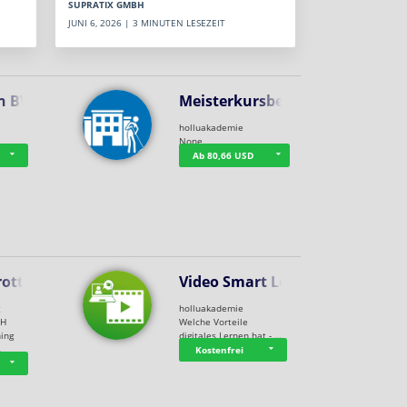
SUPRATIX GMBH
JUNI 6, 2026 | 3 MINUTEN LESEZEIT
n BWL
Meisterkursbegl…
holluakademie
None
Ab 80,66 USD
rottle…
Video Smart Lea…
g
holluakademie
bH
Welche Vorteile
ning
digitales Lernen hat - …
…
Kostenfrei