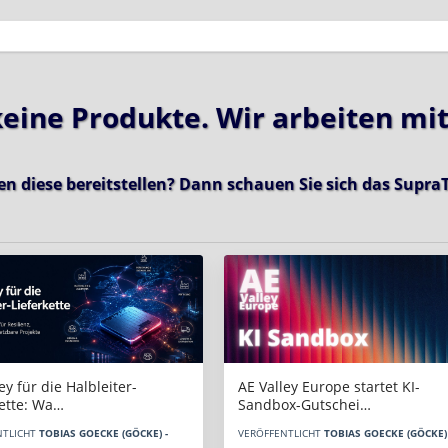
 keine Produkte. Wir arbeiten mi
en diese bereitstellen? Dann schauen Sie sich das
SupraT
AE Valley Europe startet KI-
ey für die Halbleiter-
Sandbox-Gutschei…
kette: Wa…
VERÖFFENTLICHT
TOBIAS GOECKE (GÖCKE) 
NTLICHT
TOBIAS GOECKE (GÖCKE) -