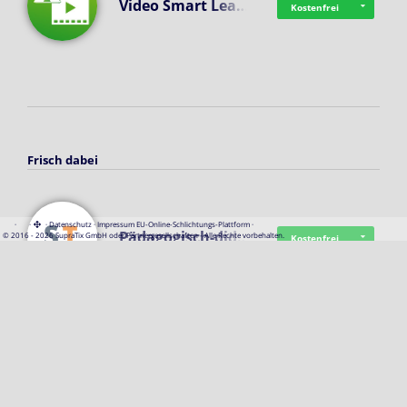
Video Smart Lea…
Kostenfrei
Frisch dabei
·
·
·
Datenschutz
·
Impressum
EU-Online-Schlichtungs-Plattform
·
Pädagogisch-did…
© 2016 - 2026 SupraTix GmbH oder Partnergesellschaften - Alle Rechte vorbehalten.
Kostenfrei
Mittelstand Dig…
Kostenfrei