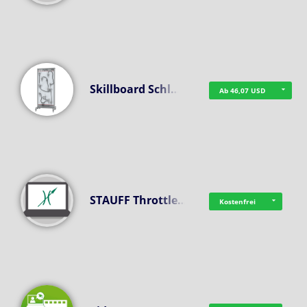
Skillboard Schl…
Ab 46,07 USD
STAUFF Throttle…
Kostenfrei