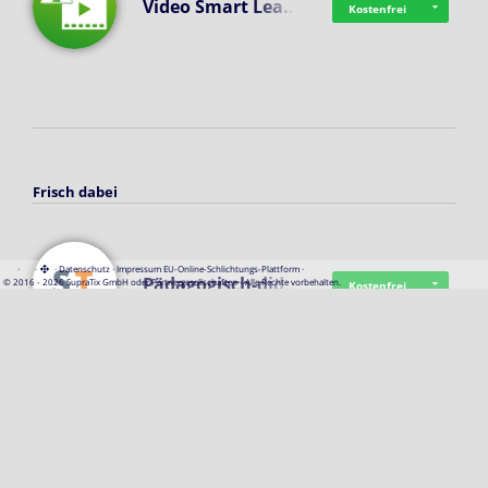
Video Smart Lea…
Kostenfrei
Frisch dabei
·
·
·
Datenschutz
·
Impressum
EU-Online-Schlichtungs-Plattform
·
Pädagogisch-did…
© 2016 - 2026 SupraTix GmbH oder Partnergesellschaften - Alle Rechte vorbehalten.
Kostenfrei
Mittelstand Dig…
Kostenfrei