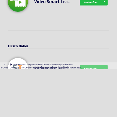
Video Smart Lea…
Kostenfrei
Frisch dabei
·
·
·
Datenschutz
·
Impressum
EU-Online-Schlichtungs-Plattform
·
Pädagogisch-did…
© 2016 - 2026 SupraTix GmbH oder Partnergesellschaften - Alle Rechte vorbehalten.
Kostenfrei
Mittelstand Dig…
Kostenfrei