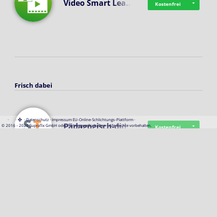
Video Smart Lea…
Kostenfrei
Frisch dabei
·
·
·
Datenschutz
·
Impressum
EU-Online-Schlichtungs-Plattform
·
Pädagogisch-did…
© 2016 - 2026 SupraTix GmbH oder Partnergesellschaften - Alle Rechte vorbehalten.
Kostenfrei
Mittelstand Dig…
Kostenfrei