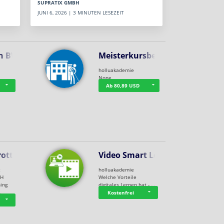
SUPRATIX GMBH
JUNI 6, 2026 | 3 MINUTEN LESEZEIT
n BWL
Meisterkursbegl…
holluakademie
None
Ab 80,89 USD
rottle…
Video Smart Lea…
g
holluakademie
bH
Welche Vorteile
ning
digitales Lernen hat - …
…
Kostenfrei