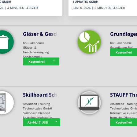
SUPRATIX GMBH
X GMBH
JUNI 8, 2026 | 2 MINUTEN LESEZEIT
2026 | 4 MINUTEN LESEZEIT
Gläser & Geschi…
Grundlage
holluakademie
holluakademie
Gläser- &
Grundlagen BWL
Geschirrreinigung
Kostenfrei
Servicemodul
Kostenfrei
Skillboard Schl…
STAUFF Th
Advanced Training
Advanced Trainin
Technologies GmbH
Technologies Gm
Skillboard Blended
Interactive e-lear
Learning: Hydrauliks…
from the "Hydrau
Ab 46,17 USD
Kostenfrei