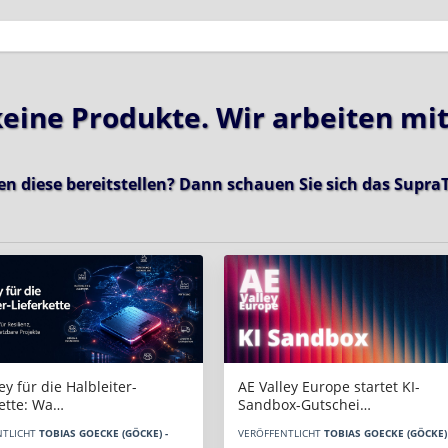
 keine Produkte. Wir arbeiten mi
en diese bereitstellen? Dann schauen Sie sich das
SupraT
AE Valley Europe startet KI-
ey für die Halbleiter-
Sandbox-Gutschei…
kette: Wa…
VERÖFFENTLICHT
TOBIAS GOECKE (GÖCKE) 
NTLICHT
TOBIAS GOECKE (GÖCKE) -