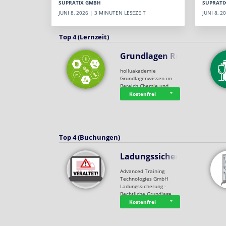
SUPRATI
SUPRATIX GMBH
JUNI 8, 
JUNI 8, 2026 | 3 MINUTEN LESEZEIT
Top 4 (Lernzeit)
Grundlagen Rein…
holluakademie
Grundlagenwissen im
Bereich Chemie und …
Kostenfrei
Top 4 (Buchungen)
Ladungssicherung
Advanced Training
Technologies GmbH
Ladungssicherung -
Rechtliche Grundlage…
Kostenfrei