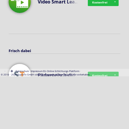
Video Smart Lea…
Kostenfrei
Frisch dabei
·
·
·
Datenschutz
·
Impressum
EU-Online-Schlichtungs-Plattform
·
Pädagogisch-did…
© 2016 - 2026 SupraTix GmbH oder Partnergesellschaften - Alle Rechte vorbehalten.
Kostenfrei
Mittelstand Dig…
Kostenfrei