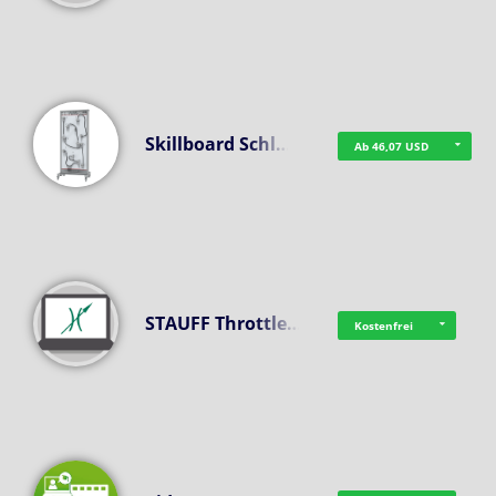
Skillboard Schl…
Ab 46,07 USD
STAUFF Throttle…
Kostenfrei