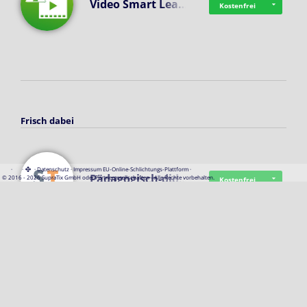
Video Smart Lea…
Kostenfrei
Frisch dabei
·
·
·
Datenschutz
·
Impressum
EU-Online-Schlichtungs-Plattform
·
Pädagogisch-did…
© 2016 - 2026 SupraTix GmbH oder Partnergesellschaften - Alle Rechte vorbehalten.
Kostenfrei
Mittelstand Dig…
Kostenfrei