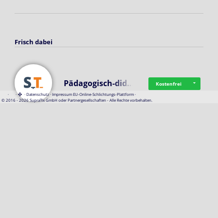
Frisch dabei
Pädagogisch-did…
Kostenfrei
·
·
·
Datenschutz
·
Impressum
EU-Online-Schlichtungs-Plattform
·
© 2016 - 2026 SupraTix GmbH oder Partnergesellschaften - Alle Rechte vorbehalten.
Mittelstand Dig…
Kostenfrei