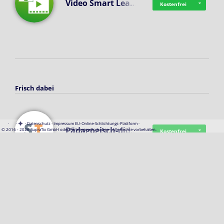
Video Smart Lea…
Kostenfrei
Frisch dabei
·
·
·
Datenschutz
·
Impressum
EU-Online-Schlichtungs-Plattform
·
Pädagogisch-did…
© 2016 - 2026 SupraTix GmbH oder Partnergesellschaften - Alle Rechte vorbehalten.
Kostenfrei
Mittelstand Dig…
Kostenfrei