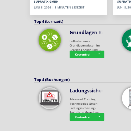
SUPRATI
SUPRATIX GMBH
JUNI 8, 
JUNI 8, 2026 | 3 MINUTEN LESEZEIT
Top 4 (Lernzeit)
Grundlagen Rein…
holluakademie
Grundlagenwissen im
Bereich Chemie und …
Kostenfrei
Top 4 (Buchungen)
Ladungssicherung
Advanced Training
Technologies GmbH
Ladungssicherung -
Rechtliche Grundlage…
Kostenfrei