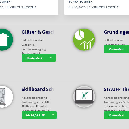
SUPRATIX GMBH
X GMBH
JUNI 8, 2026 | 2 MINUTEN LESEZEIT
2026 | 4 MINUTEN LESEZEIT
Gläser & Geschi…
Grundlage
holluakademie
holluakademie
Gläser- &
Grundlagen BWL
Geschirrreinigung
Kostenfrei
Servicemodul
Kostenfrei
Skillboard Schl…
STAUFF Th
Advanced Training
Advanced Trainin
Technologies GmbH
Technologies Gm
Skillboard Blended
Interactive e-lear
Learning: Hydrauliks…
from the "Hydrau
Ab 46,04 USD
Kostenfrei