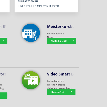
SUPRATIX GMBH
JUNI 6, 2026 | 3 MINUTEN LESEZEIT
n BWL
Meisterkursbegl…
holluakademie
None
Ab 80,66 USD
rottle…
Video Smart Lea…
g
holluakademie
bH
Welche Vorteile
ning
digitales Lernen hat - …
…
Kostenfrei