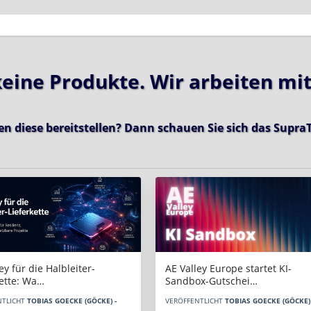
 keine Produkte. Wir arbeiten mi
en diese bereitstellen? Dann schauen Sie sich das
SupraT
AE Valley Europe startet KI-
ey für die Halbleiter-
Sandbox-Gutschei…
kette: Wa…
VERÖFFENTLICHT
TOBIAS GOECKE (GÖCKE) 
NTLICHT
TOBIAS GOECKE (GÖCKE) -