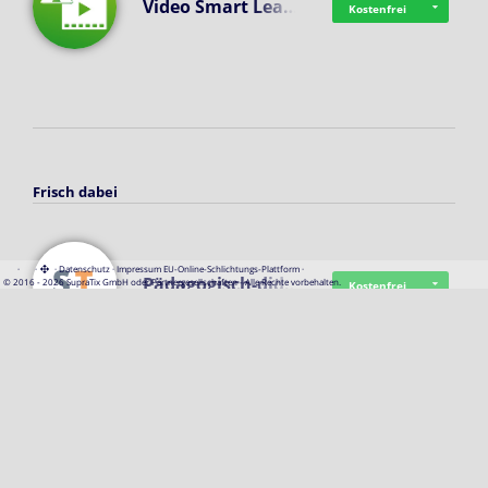
Video Smart Lea…
Kostenfrei
Frisch dabei
·
·
·
Datenschutz
·
Impressum
EU-Online-Schlichtungs-Plattform
·
Pädagogisch-did…
© 2016 - 2026 SupraTix GmbH oder Partnergesellschaften - Alle Rechte vorbehalten.
Kostenfrei
Mittelstand Dig…
Kostenfrei