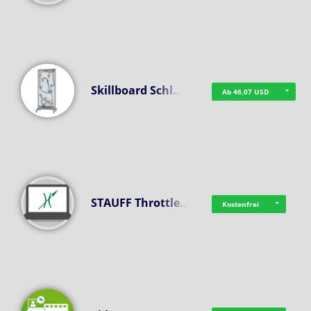
Skillboard Schl…
Ab 46,07 USD
STAUFF Throttle…
Kostenfrei