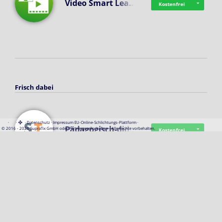
Video Smart Lea…
Kostenfrei
Frisch dabei
·
·
·
Datenschutz
·
Impressum
EU-Online-Schlichtungs-Plattform
·
Pädagogisch-did…
© 2016 - 2026 SupraTix GmbH oder Partnergesellschaften - Alle Rechte vorbehalten.
Kostenfrei
Mittelstand Dig…
Kostenfrei