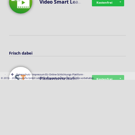
Video Smart Lea…
Kostenfrei
Frisch dabei
·
·
·
Datenschutz
·
Impressum
EU-Online-Schlichtungs-Plattform
·
Pädagogisch-did…
© 2016 - 2026 SupraTix GmbH oder Partnergesellschaften - Alle Rechte vorbehalten.
Kostenfrei
Mittelstand Dig…
Kostenfrei