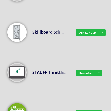
Skillboard Schl…
Ab 46,07 USD
STAUFF Throttle…
Kostenfrei