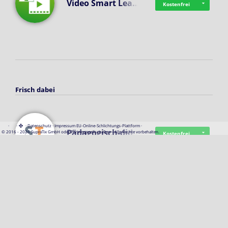
Video Smart Lea…
Kostenfrei
Frisch dabei
·
·
·
Datenschutz
·
Impressum
EU-Online-Schlichtungs-Plattform
·
Pädagogisch-did…
© 2016 - 2026 SupraTix GmbH oder Partnergesellschaften - Alle Rechte vorbehalten.
Kostenfrei
Mittelstand Dig…
Kostenfrei