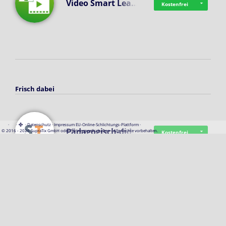
Video Smart Lea…
Kostenfrei
Frisch dabei
·
·
·
Datenschutz
·
Impressum
EU-Online-Schlichtungs-Plattform
·
Pädagogisch-did…
© 2016 - 2026 SupraTix GmbH oder Partnergesellschaften - Alle Rechte vorbehalten.
Kostenfrei
Mittelstand Dig…
Kostenfrei