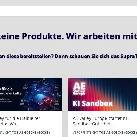
 keine Produkte. Wir arbeiten mi
en diese bereitstellen? Dann schauen Sie sich das
SupraT
AE Valley Europe startet KI-
ey für die Halbleiter-
Sandbox-Gutschei…
kette: Wa…
VERÖFFENTLICHT
TOBIAS GOECKE (GÖCKE) 
NTLICHT
TOBIAS GOECKE (GÖCKE) -