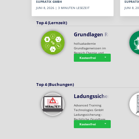
SUPRATI
SUPRATIX GMBH
JUNI 8, 
JUNI 8, 2026 | 3 MINUTEN LESEZEIT
Top 4 (Lernzeit)
Grundlagen Rein…
holluakademie
Grundlagenwissen im
Bereich Chemie und …
Kostenfrei
Top 4 (Buchungen)
Ladungssicherung
Advanced Training
Technologies GmbH
Ladungssicherung -
Rechtliche Grundlage…
Kostenfrei