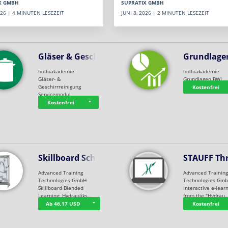
SUPRATIX GMBH
X GMBH
JUNI 8, 2026 | 2 MINUTEN LESEZEIT
2026 | 4 MINUTEN LESEZEIT
Gläser & Geschi…
Grundlage
holluakademie
holluakademie
Gläser- &
Grundlagen BWL
Geschirrreinigung
Kostenfrei
Servicemodul
Kostenfrei
Skillboard Schl…
STAUFF Th
Advanced Training
Advanced Trainin
Technologies GmbH
Technologies Gm
Skillboard Blended
Interactive e-lear
Learning: Hydrauliks…
from the "Hydrau
Ab 46,17 USD
Kostenfrei