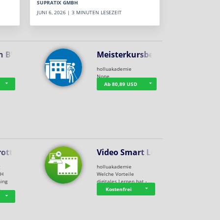
SUPRATIX GMBH
JUNI 6, 2026 | 3 MINUTEN LESEZEIT
n BWL
Meisterkursbegl…
holluakademie
None
Ab 80,89 USD
rottle…
Video Smart Lea…
g
holluakademie
bH
Welche Vorteile
ning
digitales Lernen hat - …
…
Kostenfrei